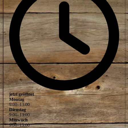
jetzt geöffnet
Montag
9
:
00
–
13
:
00
Dienstag
9
:
00
–
13
:
00
Mittwoch
9
:
00
–
13
:
00