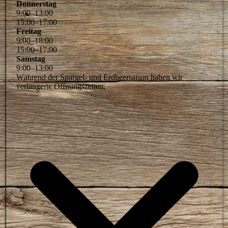
Donnerstag
9
:
00
–
13
:
00
15
:
00
–
17
:
00
Freitag
9
:
00
–
18
:
00
15
:
00
–
17
:
00
Samstag
9
:
00
–
13
:
00
Während der Spargel- und Erdbeersaison haben wir
verlängerte Öffnungszeiten.