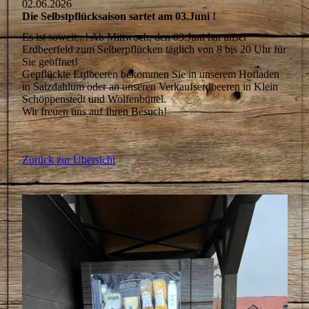
02.06.2026
Die Selbstpflücksaison sartet am 03.Juni !
Es ist soweit...! Ab Mittwoch, den 03.Juni hat unser
Erdbeerfeld zum Selberpflücken täglich von 8 bis 20 Uhr für
Sie geöffnet!
Gepflückte Erdbeeren bekommen Sie in unserem Hofladen
in Salzdahlum oder an unseren Verkaufserdbeeren in Klein
Schöppenstedt und Wolfenbüttel.
Wir freuen uns auf Ihren Besuch!
Zurück zur Übersicht