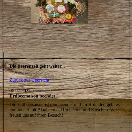
Die Beerenzeit geht weiter...
Zurück zur Übersicht
06.07.2025
Erdbeersaison beendet
Die Erdbeersaison ist nun beendet und im Hofladen geht es
nun weiter mit Blaubeeren, Himbeeren und Kirschen. Wir
freuen uns auf ihren Besuch!