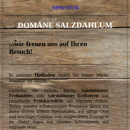
IMPRESSUM
DOMÄNE SALZDAHLUM
...wir freuen uns auf Ihren
Besuch!
Hofladen
In unserem
finden Sie immer frische
Produkte der
Saison
.
Genießen Sie leckere, frische
Salzdahlumer
Freilandeie
r, süße
Salzdahlumer Erdbeeren
und
erntefrische
Frühkartoffeln
aus eigenem Anbau.
Neben unseren selbsterzeugten Produkten bieten wir
Ihnen diverse weitere Spezialitäten, wie saftige Obst
und knackiges Gemüse, von ausgewählten Erzeugern
an. Dabei legen wir unseren Schwerpunkt auf
regionale Ware.