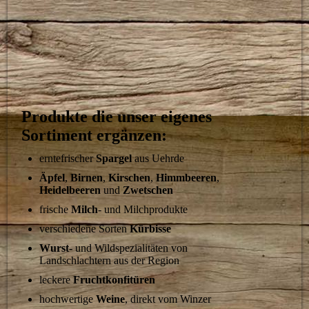
Produkte die unser eigenes
Sortiment ergänzen:
erntefrischer
Spargel
aus Uehrde
Äpfel
,
Birnen
,
Kirschen
,
Himmbeeren
,
Heidelbeeren
und
Zwetschen
frische
Milch
- und Milchprodukte
verschiedene Sorten
Kürbisse
Wurst-
und Wildspezialitäten von
Landschlachtern aus der Region
leckere
Fruchtkonfitüren
hochwertige
Weine
, direkt vom Winzer