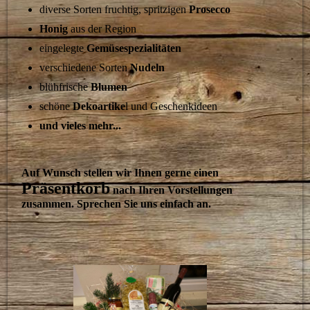
diverse Sorten fruchtig, spritzigen
Prosecco
Honig
aus der Region
eingelegte
Gemüsespezialitäten
verschiedene Sorten
Nudeln
blühfrische
Blumen
schöne
Dekoartike
l und Geschenkideen
und vieles mehr...
Auf Wunsch stellen wir Ihnen gerne einen
Präsentkorb
nach Ihren Vorstellungen
zusammen. Sprechen Sie uns einfach an.