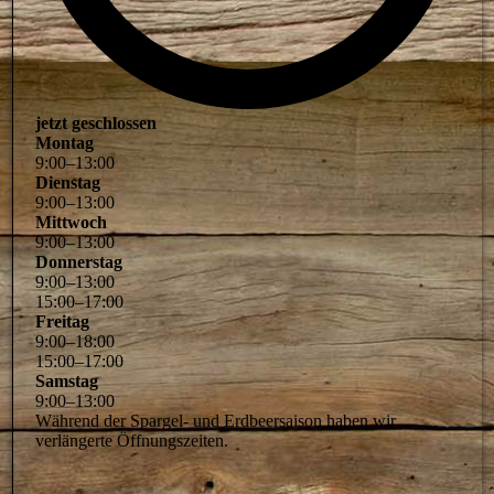
jetzt geschlossen
Montag
9
:
00
–
13
:
00
Dienstag
9
:
00
–
13
:
00
Mittwoch
9
:
00
–
13
:
00
Donnerstag
9
:
00
–
13
:
00
15
:
00
–
17
:
00
Freitag
9
:
00
–
18
:
00
15
:
00
–
17
:
00
Samstag
9
:
00
–
13
:
00
Während der Spargel- und Erdbeersaison haben wir
verlängerte Öffnungszeiten.