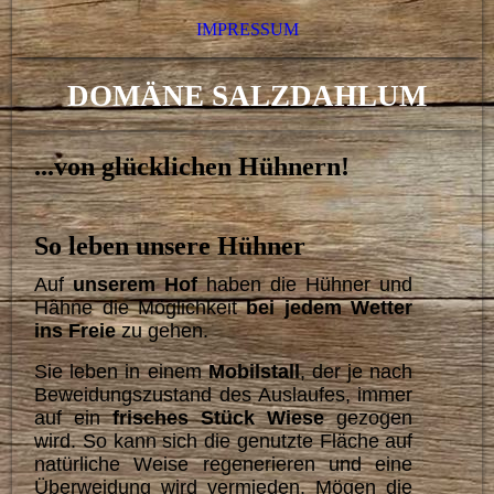
IMPRESSUM
DOMÄNE SALZDAHLUM
...von glücklichen Hühnern!
So leben unsere Hühner
Auf
unserem Hof
haben die Hühner und
Hähne die Möglichkeit
bei jedem Wetter
ins Freie
zu gehen.
Sie leben in einem
Mobilstall
, der je nach
Beweidungszustand des Auslaufes, immer
auf ein
frisches
Stück Wiese
gezogen
wird.
So kann sich die
genutzte Fläche
auf
natürliche Weise regenerieren und eine
Überweidung wird vermieden.
Mögen die