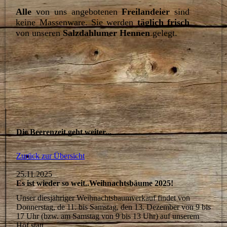
Alle
von uns angebotenen
Freilandeier
sind
keine Massenware. Sie werden
täglich frisch
von unseren
Salzdahlumer Hennen
gelegt.
Die Beerenzeit geht weiter...
Zurück zur Übersicht
25.11.2025
Es ist wieder so weit..Weihnachtsbäume 2025!
Unser diesjähriger Weihnachtsbaumverkauf findet von
Donnerstag, de 11. bis Samstag, den 13. Dezember von 9 bis
17 Uhr (bzw. am Samstag von 9 bis 13 Uhr) auf unserem
Hof statt.