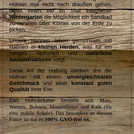
Hühner mal nicht nach draußen gehen,
bietet ihnen ein im Stall integrierter
Wintergarten
die Möglichkeit ein Sandbad
zu nehmen oder Körner von der Erde zu
picken.
Unsere Hennen leben gemeinsam mit
Hähnen in
kleinen Herden
, was für ein
ruhiges Verhalten und
natürliche
Sozialstrukturen
sorgt.
Diese Art der Haltung danken uns die
Hühner mit einem
unvergleichbaren
Geschmack
und einer
konstant
guten
Qualität
Ihrer Eier.
Das Hühnerfutter besteht aus
Mais,
Weizen, Bohnen, Mineralfutter und Kalk (für
eine stabile Schale). Das besondere an diesem
Futter ist das es
100% GVO-frei ist.