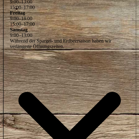
9
:
00
–
13
:
00
15
:
00
–
17
:
00
Freitag
9
:
00
–
18
:
00
15
:
00
–
17
:
00
Samstag
9
:
00
–
13
:
00
Während der Spargel- und Erdbeersaison haben wir
verlängerte Öffnungszeiten.