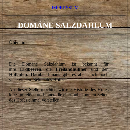
IMPRESSUM
DOMÄNE SALZDAHLUM
Über uns
Die Domäne Salzdahlum ist bekannt für
ihre
Erdbeeren
, die
Freilandhühner
und den
Hofladen
. Darüber hinaus gibt es aber auch noch
viele weitere Seiten des Hofes.
An dieser Stelle möchten wir die Historie des Hofes
kurz umreißen und ihnen die eher unbekannten Seiten
des Hofes einmal vorstellen.