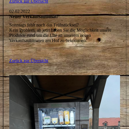
Zurück zur Übersicht
02.02.2022
Neuer Verkaufsautomat!
Sonntags fehlt noch das Frühstücksei?
Kein Problem, ab jetzt haben Sie die Möglichkeit unsere
Produkte rund um die Uhr an unserem neuen
Verkaufsautomaten am Hof zu bekommen.
Zurück zur Übersicht