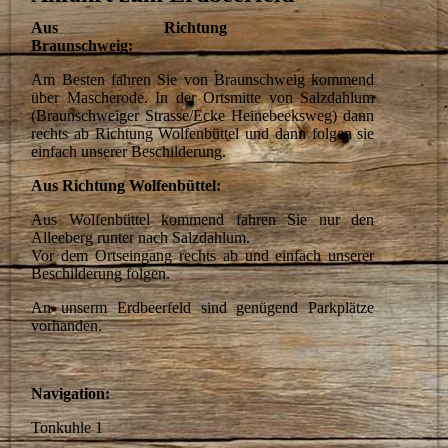
Aus Richtung
Braunschweig:
Am Besten fahren Sie von Braunschweig kommend
über Mascherode. In der Ortsmitte von Salzdahlum
(Braunschweiger Strasse/Ecke Heinebeeksweg) dann
rechts ab Richtung Wolfenbüttel und dann folgen sie
einfach unserer Beschilderung.
Aus Richtung Wolfenbüttel:
Aus Wolfenbüttel kommend fahren Sie nur den
Alleeberg runter nach Salzdahlum.
Vor dem Ortseingang rechts ab und einfach unserer
Beschilderung folgen.
An unserm Erdbeerfeld sind genügend Parkplätze
vorhanden.
Navigation:
Tonkuhle 1