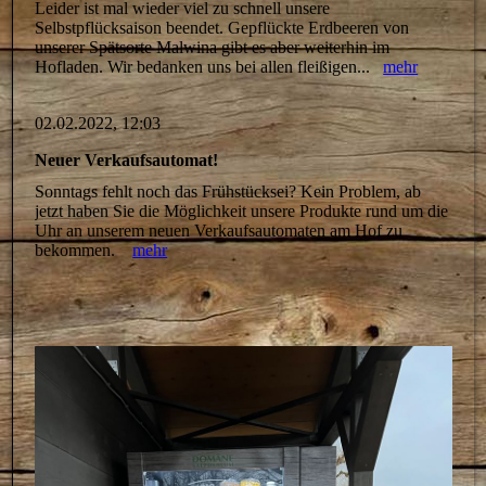
Leider ist mal wieder viel zu schnell unsere
Selbstpflücksaison beendet. Gepflückte Erdbeeren von
unserer Spätsorte Malwina gibt es aber weiterhin im
Hofladen. Wir bedanken uns bei allen fleißigen...
mehr
02.02.2022, 12:03
Neuer Verkaufsautomat!
Sonntags fehlt noch das Frühstücksei? Kein Problem, ab
jetzt haben Sie die Möglichkeit unsere Produkte rund um die
Uhr an unserem neuen Verkaufsautomaten am Hof zu
bekommen.
mehr