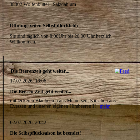
38302 Wolfenbüttel - Salzdahlum
Öffnungszeiten Selbstpflückfeld:
Sie sind täglich von 8:00Uhr bis 20:00 Uhr herzlich
Willkommen.
Die Beerenzeit geht weiter...
17.07.2026, 18:06
Die Beeren Zeit geht weiter...
mit leckeren Blaubeeren aus Meinersen, Kirschen aus
Evessen und unseren eigenen Himbeeren!!!
mehr
02.07.2026, 20:42
Die Selbspflücksaison ist beendet!