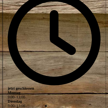
jetzt geschlossen
Montag
9
:
00
–
13
:
00
Dienstag
9
:
00
–
13
:
00