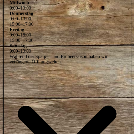
Mittwoch
9
:
00
–
13
:
00
Donnerstag
9
:
00
–
13
:
00
15
:
00
–
17
:
00
Freitag
9
:
00
–
18
:
00
15
:
00
–
17
:
00
Samstag
9
:
00
–
13
:
00
Während der Spargel- und Erdbeersaison haben wir
verlängerte Öffnungszeiten.