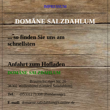
IMPRESSUM
DOMÄNE SALZDAHLUM
.
.. so finden Sie uns am
schnellsten
Anfahrt zum Hofladen
DOMÄNE SALZDAHLUM
Braunschweiger Str. 26
38302 Wolfenbüttel (Ortsteil Salzdahlum)
Tel.
: (05331) 71308 (Bandansage)
E-mail:
domaene-salzdahlum@t-online.de