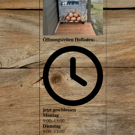
Öffnungszeiten Hofladen:
jetzt geschlossen
Montag
9
:
00
–
13
:
00
Dienstag
9
:
00
–
13
:
00