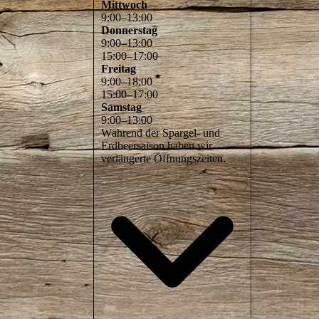
Mittwoch
9
:
00
–
13
:
00
Donnerstag
9
:
00
–
13
:
00
15
:
00
–
17
:
00
Freitag
9
:
00
–
18
:
00
15
:
00
–
17
:
00
Samstag
9
:
00
–
13
:
00
Während der Spargel- und
Erdbeersaison haben wir
verlängerte Öffnungszeiten.