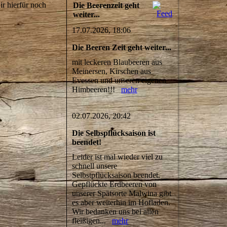
ir hierfür noch
Die Beerenzeit geht
weiter...
17.07.2026, 18:06
Die Beeren Zeit geht weiter...
mit leckeren Blaubeeren aus
Meinersen, Kirschen aus
Evessen und unseren eigenen
Himbeeren!!!
mehr
02.07.2026, 20:42
Die Selbspflücksaison ist
beendet!
Leider ist mal wieder viel zu
schnell unsere
Selbstpflücksaison beendet.
Gepflückte Erdbeeren von
unserer Spätsorte Malwina gibt
es aber weiterhin im Hofladen.
Wir bedanken uns bei allen
fleißigen...
mehr