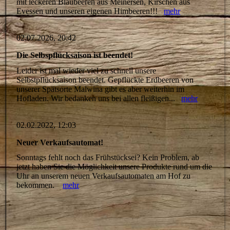
mit leckeren Blaubeeren aus Meinersen, Kirschen aus
Evessen und unseren eigenen Himbeeren!!!
mehr
02.07.2026, 20:42
Die Selbspflücksaison ist beendet!
Leider ist mal wieder viel zu schnell unsere
Selbstpflücksaison beendet. Gepflückte Erdbeeren von
unserer Spätsorte Malwina gibt es aber weiterhin im
Hofladen. Wir bedanken uns bei allen fleißigen...
mehr
02.02.2022, 12:03
Neuer Verkaufsautomat!
Sonntags fehlt noch das Frühstücksei? Kein Problem, ab
jetzt haben Sie die Möglichkeit unsere Produkte rund um die
Uhr an unserem neuen Verkaufsautomaten am Hof zu
bekommen.
mehr