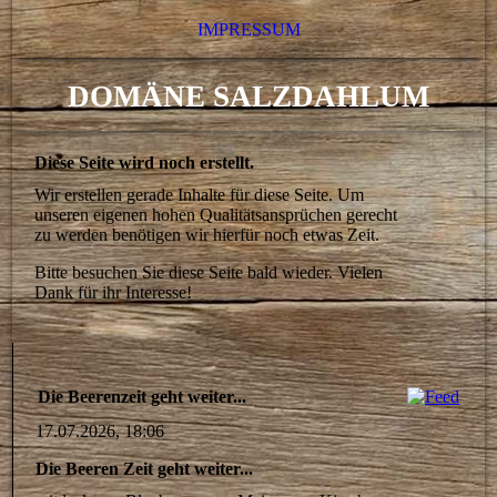
IMPRESSUM
DOMÄNE SALZDAHLUM
Diese Seite wird noch erstellt.
Wir erstellen gerade Inhalte für diese Seite. Um
unseren eigenen hohen Qualitätsansprüchen gerecht
zu werden benötigen wir hierfür noch etwas Zeit.
Bitte besuchen Sie diese Seite bald wieder. Vielen
Dank für ihr Interesse!
Die Beerenzeit geht weiter...
17.07.2026, 18:06
Die Beeren Zeit geht weiter...