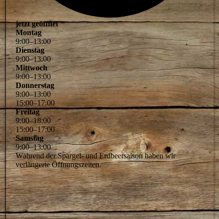
jetzt geöffnet
Montag
9
:
00
–
13
:
00
Dienstag
9
:
00
–
13
:
00
Mittwoch
9
:
00
–
13
:
00
Donnerstag
9
:
00
–
13
:
00
15
:
00
–
17
:
00
Freitag
9
:
00
–
18
:
00
15
:
00
–
17
:
00
Samstag
9
:
00
–
13
:
00
Während der Spargel- und Erdbeersaison haben wir
verlängerte Öffnungszeiten.