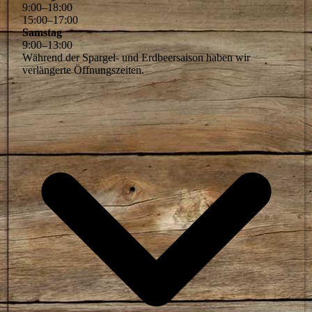
9
:
00
–
18
:
00
15
:
00
–
17
:
00
Samstag
9
:
00
–
13
:
00
Während der Spargel- und Erdbeersaison haben wir
verlängerte Öffnungszeiten.