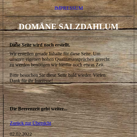
IMPRESSUM
DOMÄNE SALZDAHLUM
Diese Seite wird noch erstellt.
Wir erstellen gerade Inhalte für diese Seite. Um
unseren eigenen hohen Qualitätsansprüchen gerecht
zu werden benötigen wir hierfür noch etwas Zeit.
Bitte besuchen Sie diese Seite bald wieder. Vielen
Dank für ihr Interesse!
Die Beerenzeit geht weiter...
Zurück zur Übersicht
02.02.2022