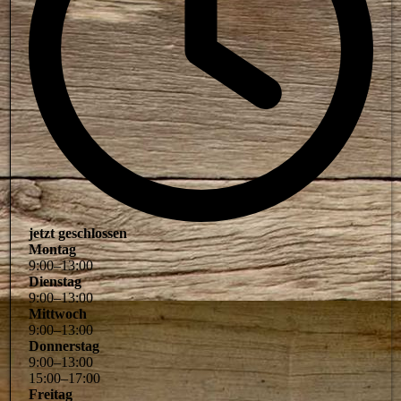
jetzt geschlossen
Montag
9
:
00
–
13
:
00
Dienstag
9
:
00
–
13
:
00
Mittwoch
9
:
00
–
13
:
00
Donnerstag
9
:
00
–
13
:
00
15
:
00
–
17
:
00
Freitag