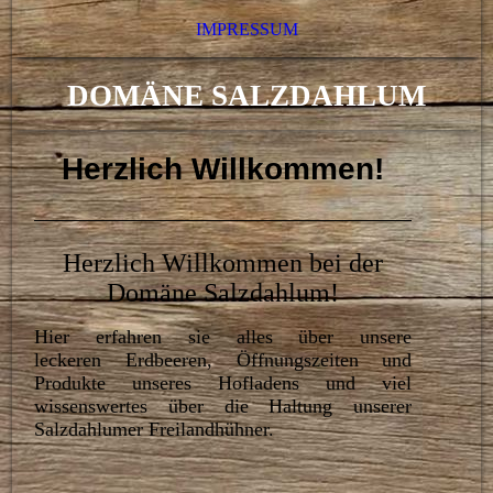
IMPRESSUM
DOMÄNE SALZDAHLUM
Herzlich Willkommen!
Herzlich Willkommen bei der
Domäne Salzdahlum!
Hier erfahren sie alles über unsere
leckeren Erdbeeren, Öffnungszeiten und
Produkte unseres Hofladens und viel
wissenswertes über die Haltung unserer
Salzdahlumer Freilandhühner.