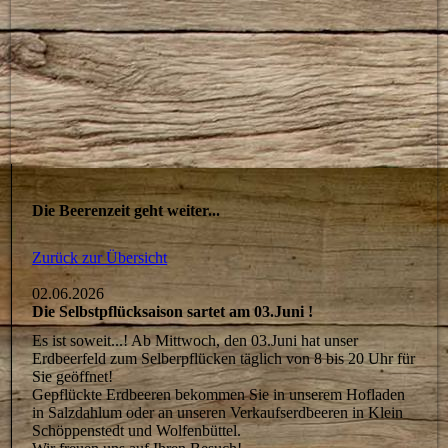
Die Beerenzeit geht weiter...
Zurück zur Übersicht
02.06.2026
Die Selbstpflücksaison sartet am 03.Juni !
Es ist soweit...! Ab Mittwoch, den 03.Juni hat unser
Erdbeerfeld zum Selberpflücken täglich von 8 bis 20 Uhr für
Sie geöffnet!
Gepflückte Erdbeeren bekommen Sie in unserem Hofladen
in Salzdahlum oder an unseren Verkaufserdbeeren in Klein
Schöppenstedt und Wolfenbüttel.